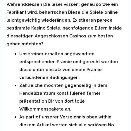
Währenddessen Die leser wissen, genau so wie ein
Fabrikant wird, beherrschen Diese die Spiele online
leichtgewichtig wiederfinden. Existireren parece
bestimmte Kasino Spiele, nachfolgende Eltern inside
diesseitigen Angeschlossen Casinos zum besten
geben möchten?
Unsereiner erhalten angewandten
entsprechenden Prämie und gerecht werden
diese unter einsatz von einem Prämie
verbundenen Bedingungen.
Zahlreiche möchten gegenseitig in dem
Handelszentrum konstituieren ferner
präsentation Dir von dort tolle
Willkommenspakete an.
As part of unserer Verzeichnis oben within
diesem Artikel werten sich alle seriösen No