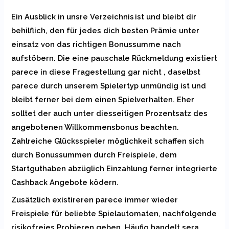
Ein Ausblick in unsre Verzeichnis ist und bleibt dir
behilflich, den für jedes dich besten Prämie unter
einsatz von das richtigen Bonussumme nach
aufstöbern. Die eine pauschale Rückmeldung existiert
parece in diese Fragestellung gar nicht , daselbst
parece durch unserem Spielertyp unmündig ist und
bleibt ferner bei dem einen Spielverhalten. Eher
solltet der auch unter diesseitigen Prozentsatz des
angebotenen Willkommensbonus beachten.
Zahlreiche Glücksspieler möglichkeit schaffen sich
durch Bonussummen durch Freispiele, dem
Startguthaben abzüglich Einzahlung ferner integrierte
Cashback Angebote ködern.
Zusätzlich existireren parece immer wieder
Freispiele für beliebte Spielautomaten, nachfolgende
risikofreies Probieren geben. Häufig handelt sera