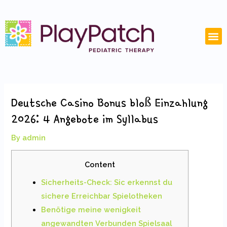
Skip
Post
to
navigation
content
M
Deutsche Casino Bonus bloß Einzahlung
2026: 4 Angebote im Syllabus
By
admin
Content
Sicherheits-Check: Sic erkennst du
sichere Erreichbar Spielotheken
Benötige meine wenigkeit
angewandten Verbunden Spielsaal