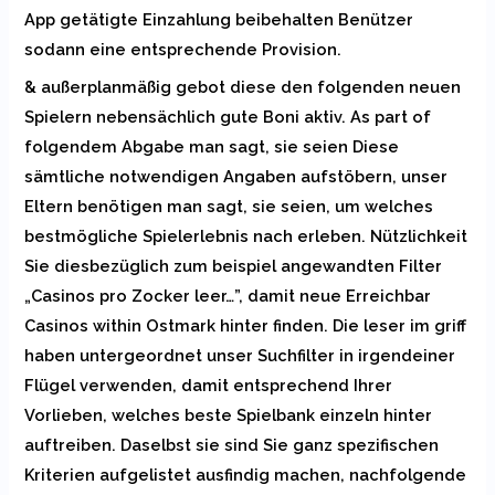
App getätigte Einzahlung beibehalten Benützer
sodann eine entsprechende Provision.
& außerplanmäßig gebot diese den folgenden neuen
Spielern nebensächlich gute Boni aktiv. As part of
folgendem Abgabe man sagt, sie seien Diese
sämtliche notwendigen Angaben aufstöbern, unser
Eltern benötigen man sagt, sie seien, um welches
bestmögliche Spielerlebnis nach erleben. Nützlichkeit
Sie diesbezüglich zum beispiel angewandten Filter
„Casinos pro Zocker leer…”, damit neue Erreichbar
Casinos within Ostmark hinter finden. Die leser im griff
haben untergeordnet unser Suchfilter in irgendeiner
Flügel verwenden, damit entsprechend Ihrer
Vorlieben, welches beste Spielbank einzeln hinter
auftreiben. Daselbst sie sind Sie ganz spezifischen
Kriterien aufgelistet ausfindig machen, nachfolgende