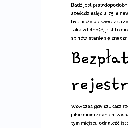
Bądź jest prawdopodobne
sześcdziesięciu, 75, a na
być może potwierdzić rze
taka zdolność, jest to m
spinów, stanie się znaczn
Bezpłat
rejest
Wówczas gdy szukasz rze
jakie moim zdaniem zasłu
tym miejscu odnaleźć ist