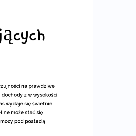
jących
czujności na prawdziwe
ji dochody z w wysokości
as wydaje się świetnie
ine może stać się
omocy pod postacią