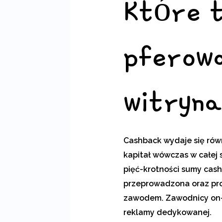
Które t
pferowa
witryn
Cashback wydaje się rów
kapitał wówczas w całej 
pięć-krotności sumy cashb
przeprowadzona oraz pro
zawodem. Zawodnicy on-l
reklamy dedykowanej.