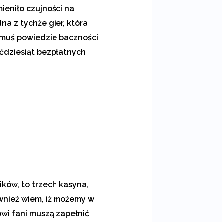
eniło czujności na
na z tychże gier, która
omuś powiedzie baczności
ęćdziesiąt bezpłatnych
ków, to trzech kasyna,
ównież wiem, iż możemy w
wi fani muszą zapełnić