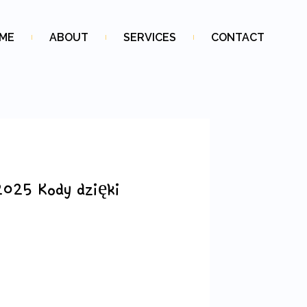
ME
ABOUT
SERVICES
CONTACT
2025 Kody dzięki