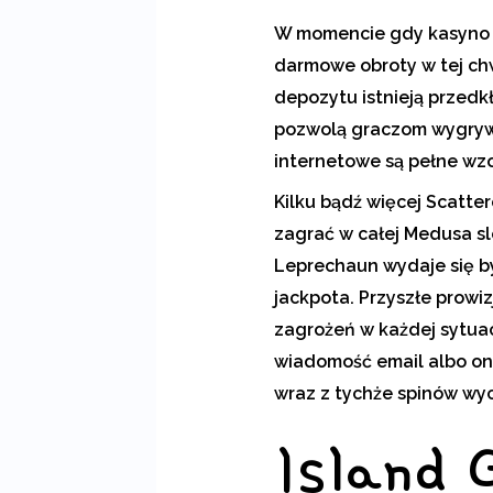
W momencie gdy kasyno p
darmowe obroty w tej ch
depozytu istnieją przed
pozwolą graczom wygryw
internetowe są pełne wz
Kilku bądź więcej Scatt
zagrać w całej Medusa s
Leprechaun wydaje się by
jackpota. Przyszłe prow
zagrożeń w każdej sytuac
wiadomość email albo on-l
wraz z tychże spinów wy
Island 