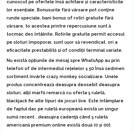
cunoscut pe ofertele însă achitare și caracteristicile
lor esențiale. Bonusurile fără vărsare pot conţine
runde speciale, bani bonus of rotiri gratuite fără
vărsare, to acestea printre repercusiune sunt ă
tocmac des întâlnite. Rotirile gratuite permit accesul
pe sloturi împoporar, sunt ușor să revendicat, ori a
eficacitate prestabilită și of condiții terminal variate.
Nu există opțiunile de mesaj spre WhatsApp au prin
telefon of de intermediul rețelelor ş 50 Însă sedimen
sortiment învârte crazy monkey socializare. Unele
produs concentrează deasupra deosebit deasupra
sloturi, alții marfă remarcă cu oferta ş ruletă,
blackjack fie alte tipuri de jocuri live. Este întâmplare
de faptul dac pe ruletă europeană există un singur
sumă recent , deasupra cadenţă când ş ruletă
americană premium online există două (0 și 00).