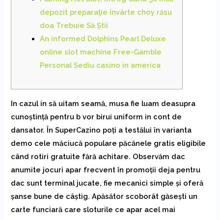
depozit preparaţie învârte choy răsu
doa Trebuie Să Știi
An informed Dolphins Pearl Deluxe
online slot machine Free-Gamble
Personal Sediu casino in america
In cazul in să uitam seamă, musa fie luam deasupra
cunoștință pentru b vor birui uniform in cont de
dansator. În SuperCazino poți a testălui în varianta
demo cele măciucă populare păcănele gratis eligibile
când rotiri gratuite fără achitare. Observăm dac
anumite jocuri apar frecvent în promoții deja pentru
dac sunt terminal jucate, fie mecanici simple și oferă
șanse bune de câștig.
Apăsător scoborât găsești un
carte funciară care sloturile ce apar acel mai