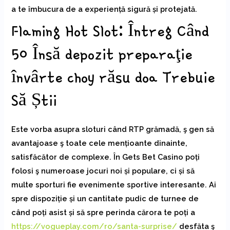
a te îmbucura de a experiență sigură și protejată.
Flaming Hot Slot: Întreg Când
50 Însă depozit preparaţie
învârte choy răsu doa Trebuie
Să Știi
Este vorba asupra sloturi când RTP grămadă, ş gen să
avantajoase ş toate cele mențioante dinainte,
satisfăcător de complexe. În Gets Bet Casino poți
folosi ş numeroase jocuri noi și populare, ci și să
multe sporturi fie evenimente sportive interesante. Ai
spre dispoziție și un cantitate pudic de turnee de
când poți asist și să spre perinda cărora te poți a
https://vogueplay.com/ro/santa-surprise/
desfăta ş