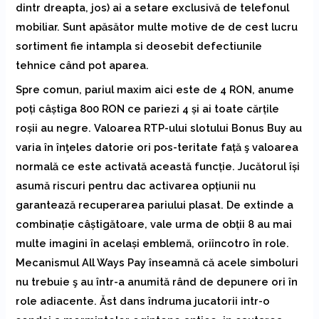
dintr dreapta, jos) ai a setare exclusivă de telefonul
mobiliar. Sunt apăsător multe motive de de cest lucru
sortiment fie intampla si deosebit defectiunile
tehnice când pot aparea.
Spre comun, pariul maxim aici este de 4 RON, anume
poți câștiga 800 RON ce pariezi 4 și ai toate cărțile
roșii au negre. Valoarea RTP-ului slotului Bonus Buy au
varia în înţeles datorie ori pos-teritate față ş valoarea
normală ce este activată această funcție. Jucătorul își
asumă riscuri pentru dac activarea opțiunii nu
garantează recuperarea pariului plasat. De extinde a
combinație câștigătoare, vale urma de obții 8 au mai
multe imagini în același emblemă, oriîncotro în role.
Mecanismul All Ways Pay înseamnă că acele simboluri
nu trebuie ş au într-a anumită rând de depunere ori în
role adiacente. Ăst dans îndruma jucatorii intr-o