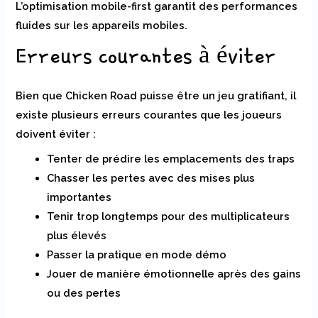
L’optimisation mobile-first garantit des performances
fluides sur les appareils mobiles.
Erreurs courantes à éviter
Bien que Chicken Road puisse être un jeu gratifiant, il
existe plusieurs erreurs courantes que les joueurs
doivent éviter :
Tenter de prédire les emplacements des traps
Chasser les pertes avec des mises plus
importantes
Tenir trop longtemps pour des multiplicateurs
plus élevés
Passer la pratique en mode démo
Jouer de manière émotionnelle après des gains
ou des pertes