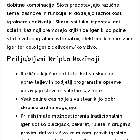
dobitne kombinacije. Slots predstavljajo različne
teme, zasnove in funkcije, ki dodajajo raznolikost
igralnemu doživetju. Skoraj vsi tukaj izpostavljeni
spletni kazinoji premorejo knjižnice iger, ki so polne
stotin video igralnih avtomatov, elektronskih namiznih
iger ter celo iger z delivcem/ko v živo.
Priljubljeni kripto kazinoji
Različne ključne entitete, kot so skupine
upraviteljev in podjetij programske opreme,
upravljajo številne spletne kazinoje.
Vsak online casino je živa stvar, ki jo dobri
skrbniki pridno negujejo.
Pri njih imate možnost igranja tradicionalnih
iger, kot so blackjack, bakarat, ruleta in drugih s
pravimi delivci v živo za mizami pravih igralnic.