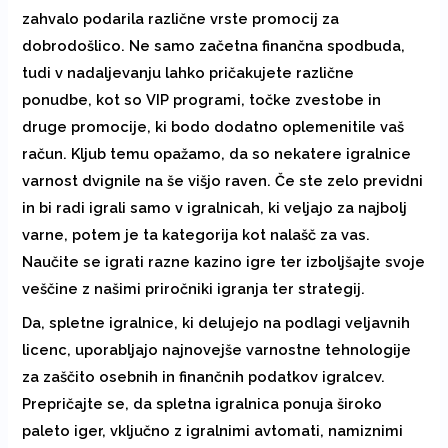
zahvalo podarila različne vrste promocij za
dobrodošlico. Ne samo začetna finančna spodbuda,
tudi v nadaljevanju lahko pričakujete različne
ponudbe, kot so VIP programi, točke zvestobe in
druge promocije, ki bodo dodatno oplemenitile vaš
račun. Kljub temu opažamo, da so nekatere igralnice
varnost dvignile na še višjo raven. Če ste zelo previdni
in bi radi igrali samo v igralnicah, ki veljajo za najbolj
varne, potem je ta kategorija kot nalašč za vas.
Naučite se igrati razne kazino igre ter izboljšajte svoje
veščine z našimi priročniki igranja ter strategij.
Da, spletne igralnice, ki delujejo na podlagi veljavnih
licenc, uporabljajo najnovejše varnostne tehnologije
za zaščito osebnih in finančnih podatkov igralcev.
Prepričajte se, da spletna igralnica ponuja široko
paleto iger, vključno z igralnimi avtomati, namiznimi