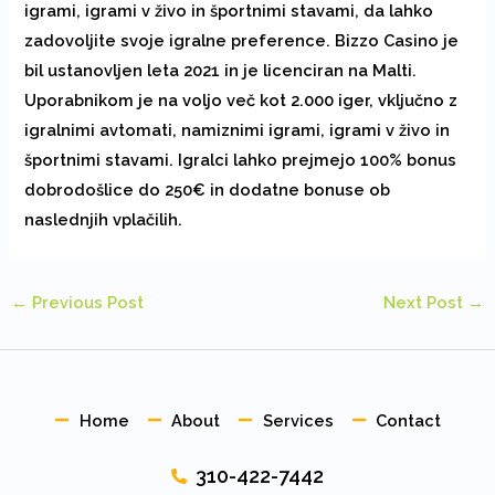
igrami, igrami v živo in športnimi stavami, da lahko
zadovoljite svoje igralne preference. Bizzo Casino je
bil ustanovljen leta 2021 in je licenciran na Malti.
Uporabnikom je na voljo več kot 2.000 iger, vključno z
igralnimi avtomati, namiznimi igrami, igrami v živo in
športnimi stavami. Igralci lahko prejmejo 100% bonus
dobrodošlice do 250€ in dodatne bonuse ob
naslednjih vplačilih.
←
Previous Post
Next Post
→
Home
About
Services
Contact
310-422-7442