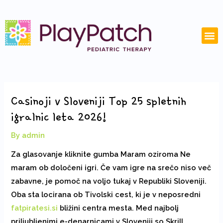
Skip
Post
to
navigation
content
M
Casinoji v Sloveniji Top 25 spletnih
igralnic leta 2026!
By
admin
Za glasovanje kliknite gumba Maram oziroma Ne
maram ob določeni igri. Če vam igre na srečo niso več
zabavne, je pomoč na voljo tukaj v Republiki Sloveniji.
Oba sta locirana ob Tivolski cest, ki je v neposredni
fatpiratesi.si
bližini centra mesta. Med najbolj
priljubljenimi e-denarnicami v Sloveniji so Skrill,