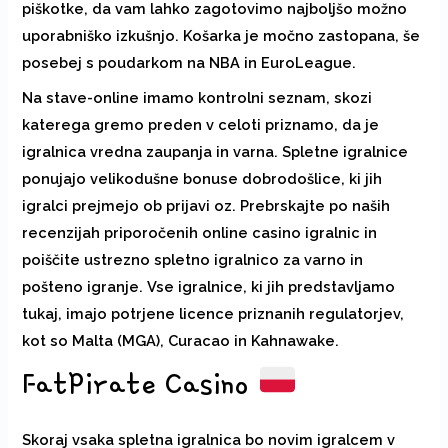
piškotke, da vam lahko zagotovimo najboljšo možno
uporabniško izkušnjo. Košarka je močno zastopana, še
posebej s poudarkom na NBA in EuroLeague.
Na stave-online imamo kontrolni seznam, skozi
katerega gremo preden v celoti priznamo, da je
igralnica vredna zaupanja in varna. Spletne igralnice
ponujajo velikodušne bonuse dobrodošlice, ki jih
igralci prejmejo ob prijavi oz. Prebrskajte po naših
recenzijah priporočenih online casino igralnic in
poiščite ustrezno spletno igralnico za varno in
pošteno igranje. Vse igralnice, ki jih predstavljamo
tukaj, imajo potrjene licence priznanih regulatorjev,
kot so Malta (MGA), Curacao in Kahnawake.
FatPirate Casino
Skoraj vsaka spletna igralnica bo novim igralcem v