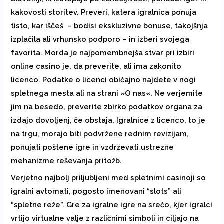
kakovosti storitev. Preveri, katera igralnica ponuja
tisto, kar iščeš – bodisi ekskluzivne bonuse, takojšnja
izplačila ali vrhunsko podporo – in izberi svojega
favorita. Morda je najpomembnejša stvar pri izbiri
online casino je, da preverite, ali ima zakonito
licenco. Podatke o licenci običajno najdete v nogi
spletnega mesta ali na strani »O nas«. Ne verjemite
jim na besedo, preverite zbirko podatkov organa za
izdajo dovoljenj, če obstaja. Igralnice z licenco, to je
na trgu, morajo biti podvržene rednim revizijam,
ponujati poštene igre in vzdrževati ustrezne
mehanizme reševanja pritožb.
Verjetno najbolj priljubljeni med spletnimi casinoji so
igralni avtomati, pogosto imenovani “slots” ali
“spletne reže”. Gre za igralne igre na srečo, kjer igralci
vrtijo virtualne valje z različnimi simboli in ciljajo na