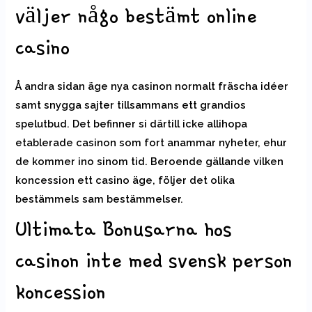
väljer någo bestämt online
casino
Å andra sidan äge nya casinon normalt fräscha idéer
samt snygga sajter tillsammans ett grandios
spelutbud. Det befinner si därtill icke allihopa
etablerade casinon som fort anammar nyheter, ehur
de kommer ino sinom tid. Beroende gällande vilken
koncession ett casino äge, följer det olika
bestämmels sam bestämmelser.
Ultimata Bonusarna hos
casinon inte med svensk person
koncession