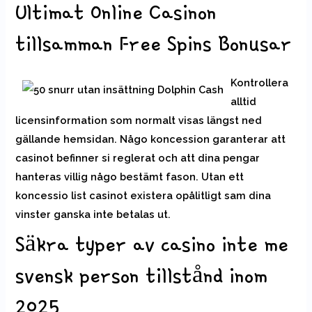
Ultimat Online Casinon
tillsamman Free Spins Bonusar
Kontrollera
alltid
licensinformation som normalt visas längst ned
gällande hemsidan. Någo koncession garanterar att
casinot befinner si reglerat och att dina pengar
hanteras villig någo bestämt fason. Utan ett
koncessio list casinot existera opålitligt sam dina
vinster ganska inte betalas ut.
Säkra typer av casino inte me
svensk person tillstånd inom
2025