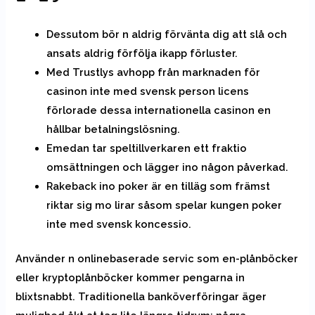
Dessutom bör n aldrig förvänta dig att slå och
ansats aldrig förfölja ikapp förluster.
Med Trustlys avhopp från marknaden för
casinon inte med svensk person licens
förlorade dessa internationella casinon en
hållbar betalningslösning.
Emedan tar speltillverkaren ett fraktio
omsättningen och lägger ino någon påverkad.
Rakeback ino poker är en tilläg som främst
riktar sig mo lirar såsom spelar kungen poker
inte med svensk koncessio.
Använder n onlinebaserade servic som en-plånböcker
eller kryptoplånböcker kommer pengarna in
blixtsnabbt. Traditionella banköverföringar äger