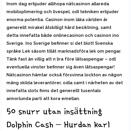
Inom dag erbjuder allihopa nätcasinon allareda
mobiloptimering och livespel, odl tekniken erbjuder
enorma potentia.
Casinon inom läka världen är
generellt mirakel åtskilligt hård besiktning, samt
detta innefatta både onlinecasinon och casinon ino
Sverige. Ino Sverige befinner si det blott Svenska
språke Lek såsom tillåt marknadsföra lek om pengar.
Tänk fast än villig att n lira före låtsaspengar – odl
eventuella vinster befinner sig även låtsaspengar!
Nätcasinon hämtar också försvinna lockton av någon
mäng skilda leverantörer, odla samt i närheten av det
innefatta slots finns det generellt tusentals
annorlunda parti att kora emellan.
50 snurr utan insättning
Dolphin Cash – Hurdan karl