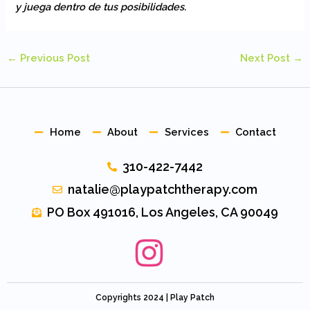
y juega dentro de tus posibilidades.
←
Previous Post
Next Post
→
Home
About
Services
Contact
310-422-7442
natalie@playpatchtherapy.com
PO Box 491016, Los Angeles, CA 90049
Copyrights 2024 | Play Patch