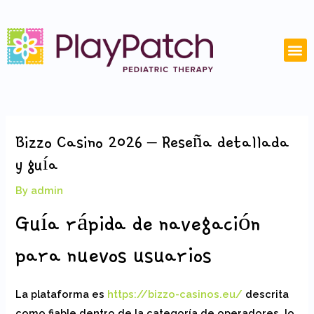
Skip
Post
to
navigation
content
M
Bizzo Casino 2026 – Reseña detallada
y guía
By
admin
Guía rápida de navegación
para nuevos usuarios
La plataforma es
https://bizzo-casinos.eu/
descrita
como fiable dentro de la categoría de operadores, lo