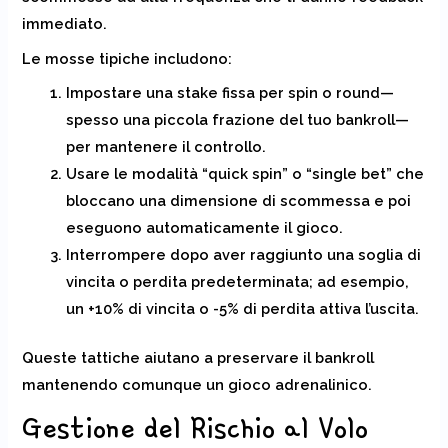
immediato.
Le mosse tipiche includono:
Impostare una stake fissa per spin o round—
spesso una piccola frazione del tuo bankroll—
per mantenere il controllo.
Usare le modalità “quick spin” o “single bet” che
bloccano una dimensione di scommessa e poi
eseguono automaticamente il gioco.
Interrompere dopo aver raggiunto una soglia di
vincita o perdita predeterminata; ad esempio,
un +10% di vincita o -5% di perdita attiva l’uscita.
Queste tattiche aiutano a preservare il bankroll
mantenendo comunque un gioco adrenalinico.
Gestione del Rischio al Volo