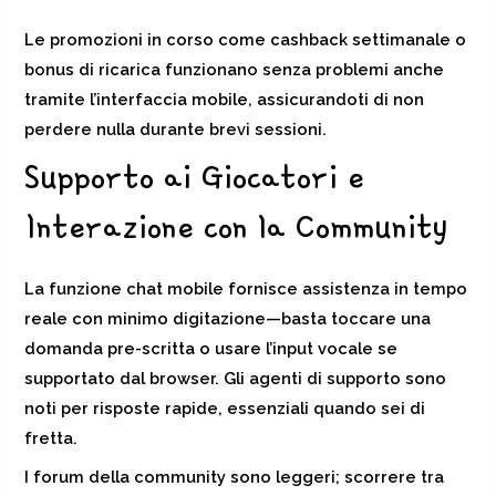
Le promozioni in corso come cashback settimanale o
bonus di ricarica funzionano senza problemi anche
tramite l’interfaccia mobile, assicurandoti di non
perdere nulla durante brevi sessioni.
Supporto ai Giocatori e
Interazione con la Community
La funzione chat mobile fornisce assistenza in tempo
reale con minimo digitazione—basta toccare una
domanda pre-scritta o usare l’input vocale se
supportato dal browser. Gli agenti di supporto sono
noti per risposte rapide, essenziali quando sei di
fretta.
I forum della community sono leggeri; scorrere tra