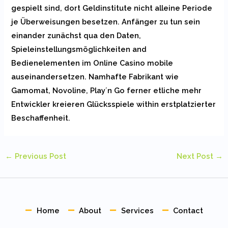
gespielt sind, dort Geldinstitute nicht alleine Periode
je Überweisungen besetzen. Anfänger zu tun sein
einander zunächst qua den Daten,
Spieleinstellungsmöglichkeiten and
Bedienelementen im Online Casino mobile
auseinandersetzen. Namhafte Fabrikant wie
Gamomat, Novoline, Play´n Go ferner etliche mehr
Entwickler kreieren Glücksspiele within erstplatzierter
Beschaffenheit.
←
Previous Post
Next Post
→
Home
About
Services
Contact