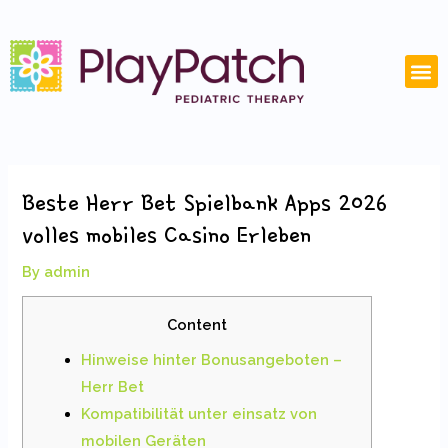
Skip
Post
to
navigation
content
M
Beste Herr Bet Spielbank Apps 2026
volles mobiles Casino Erleben
By
admin
Content
Hinweise hinter Bonusangeboten –
Herr Bet
Kompatibilität unter einsatz von
mobilen Geräten