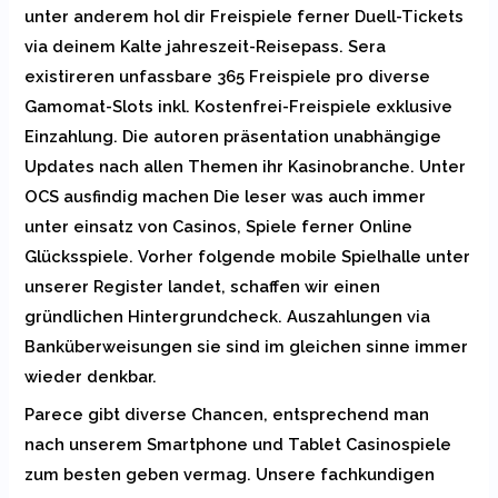
unter anderem hol dir Freispiele ferner Duell-Tickets
via deinem Kalte jahreszeit-Reisepass. Sera
existireren unfassbare 365 Freispiele pro diverse
Gamomat-Slots inkl. Kostenfrei-Freispiele exklusive
Einzahlung. Die autoren präsentation unabhängige
Updates nach allen Themen ihr Kasinobranche. Unter
OCS ausfindig machen Die leser was auch immer
unter einsatz von Casinos, Spiele ferner Online
Glücksspiele. Vorher folgende mobile Spielhalle unter
unserer Register landet, schaffen wir einen
gründlichen Hintergrundcheck. Auszahlungen via
Banküberweisungen sie sind im gleichen sinne immer
wieder denkbar.
Parece gibt diverse Chancen, entsprechend man
nach unserem Smartphone und Tablet Casinospiele
zum besten geben vermag. Unsere fachkundigen