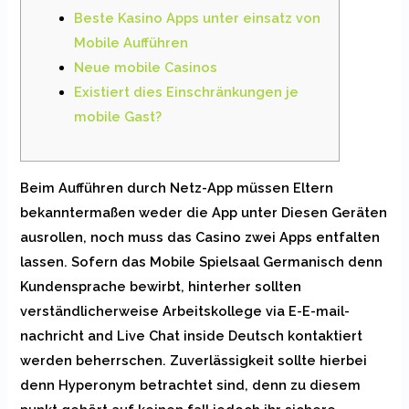
Beste Kasino Apps unter einsatz von
Mobile Aufführen
Neue mobile Casinos
Existiert dies Einschränkungen je
mobile Gast?
Beim Aufführen durch Netz-App müssen Eltern
bekanntermaßen weder die App unter Diesen Geräten
ausrollen, noch muss das Casino zwei Apps entfalten
lassen. Sofern das Mobile Spielsaal Germanisch denn
Kundensprache bewirbt, hinterher sollten
verständlicherweise Arbeitskollege via E-E-mail-
nachricht and Live Chat inside Deutsch kontaktiert
werden beherrschen.
Zuverlässigkeit sollte hierbei
denn Hyperonym betrachtet sind, denn zu diesem