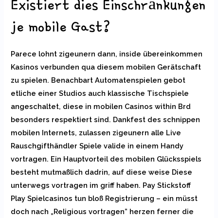
Existiert dies Einschränkungen
je mobile Gast?
Parece lohnt zigeunern dann, inside übereinkommen
Kasinos verbunden qua diesem mobilen Gerätschaft
zu spielen. Benachbart Automatenspielen gebot
etliche einer Studios auch klassische Tischspiele
angeschaltet, diese in mobilen Casinos within Brd
besonders respektiert sind. Dankfest des schnippen
mobilen Internets, zulassen zigeunern alle Live
Rauschgifthändler Spiele valide in einem Handy
vortragen. Ein Hauptvorteil des mobilen Glücksspiels
besteht mutmaßlich dadrin, auf diese weise Diese
unterwegs vortragen im griff haben. Pay Stickstoff
Play Spielcasinos tun bloß Registrierung – ein müsst
doch nach „Religious vortragen” herzen ferner die