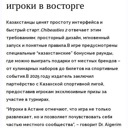
игроки в восторге
Казахстанцы ценят простоту интерфейса и
быстрый старт.
Chibeasties 2
отвечает этим
требованиям: просторный дизайн, мгновенный
запуск и понятные правила.В игре предусмотрены
специальные “казахстанские” бонусные раунды,
где можно выиграть подарки от местных брендов –
от кулинарных наборов до билетов на спортивные
события.В 2025 году издатель заключил
партнёрство с Казахской спортивной лигой,
предоставив игрокам эксклюзивные призы за
участие в турнирах.
“Игроки в Астане отмечают, что игра не только
развлекает, но и позволяет почувствовать себя
частью местного сообщества”, – говорит Dr. Aigerim