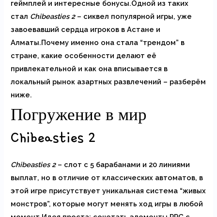
геймплей и интересные бонусы.Одной из таких
стал
Chibeasties 2
– сиквел популярной игры, уже
завоевавший сердца игроков в Астане и
Алматы.Почему именно она стала “трендом” в
стране, какие особенности делают её
привлекательной и как она вписывается в
локальный рынок азартных развлечений – разберём
ниже.
Погружение в мир
Chibeasties 2
Chibeasties 2
– слот с 5 барабанами и 20 линиями
выплат, но в отличие от классических автоматов, в
этой игре присутствует уникальная система “живых
монстров”, которые могут менять ход игры в любой
момент.Идея проста: сочетать элементы RPG с