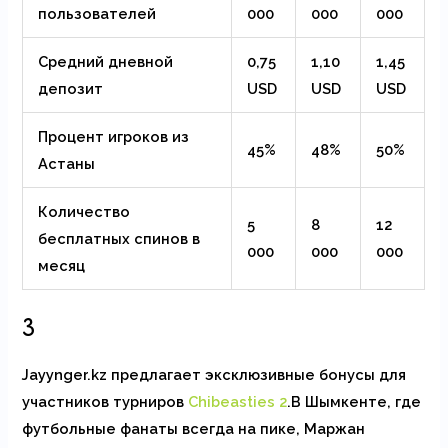
пользователей
000
000
000
Средний дневной
0,75
1,10
1,45
депозит
USD
USD
USD
Процент игроков из
45%
48%
50%
Астаны
Количество
5
8
12
бесплатных спинов в
000
000
000
месяц
3
Jayynger.kz предлагает эксклюзивные бонусы для
участников турниров
Chibeasties 2
.В Шымкенте, где
футбольные фанаты всегда на пике, Маржан