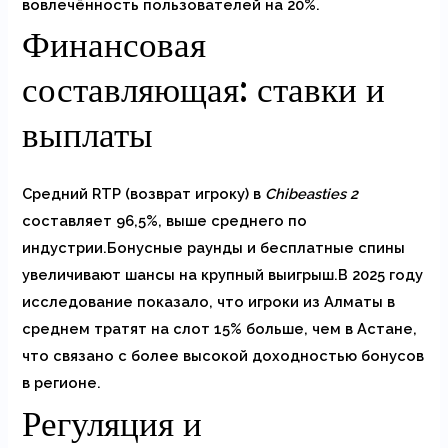
вовлечённость пользователей на 20%.
Финансовая
составляющая: ставки и
выплаты
Средний RTP (возврат игроку) в
Chibeasties 2
составляет 96,5%, выше среднего по
индустрии.Бонусные раунды и бесплатные спины
увеличивают шансы на крупный выигрыш.В 2025 году
исследование показало, что игроки из Алматы в
среднем тратят на слот 15% больше, чем в Астане,
что связано с более высокой доходностью бонусов
в регионе.
Регуляция и