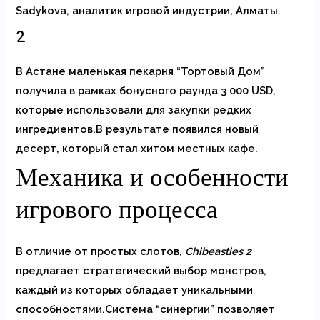
Sadykova, аналитик игровой индустрии, Алматы.
2
В Астане маленькая пекарня “Тортовый Дом”
получила в рамках бонусного раунда 3 000 USD,
которые использовали для закупки редких
ингредиентов.В результате появился новый
десерт, который стал хитом местных кафе.
Механика и особенности
игрового процесса
В отличие от простых слотов,
Chibeasties 2
предлагает стратегический выбор монстров,
каждый из которых обладает уникальными
способностями.Система “синергии” позволяет