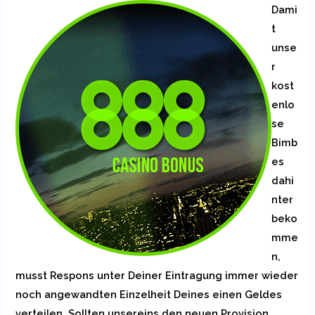
Dami
t
unse
r
kost
enlo
se
Bimb
es
dahi
nter
beko
mme
n,
musst Respons unter Deiner Eintragung immer wieder
noch angewandten Einzelheit Deines einen Geldes
verteilen. Sollten unsereins den neuen Provision