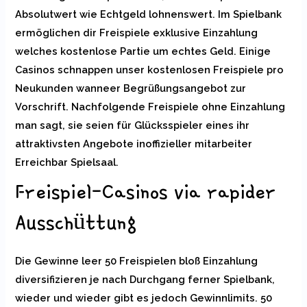
Absolutwert wie Echtgeld lohnenswert. Im Spielbank
ermöglichen dir Freispiele exklusive Einzahlung
welches kostenlose Partie um echtes Geld. Einige
Casinos schnappen unser kostenlosen Freispiele pro
Neukunden wanneer Begrüßungsangebot zur
Vorschrift. Nachfolgende Freispiele ohne Einzahlung
man sagt, sie seien für Glücksspieler eines ihr
attraktivsten Angebote inoffizieller mitarbeiter
Erreichbar Spielsaal.
Freispiel-Casinos via rapider
Ausschüttung
Die Gewinne leer 50 Freispielen bloß Einzahlung
diversifizieren je nach Durchgang ferner Spielbank,
wieder und wieder gibt es jedoch Gewinnlimits. 50