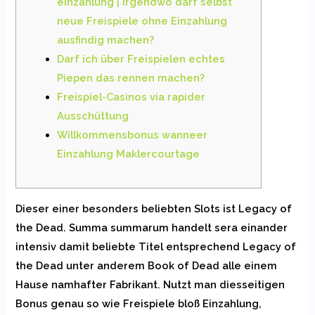
einzahlung | Irgendwo darf selbst
neue Freispiele ohne Einzahlung
ausfindig machen?
Darf ich über Freispielen echtes
Piepen das rennen machen?
Freispiel-Casinos via rapider
Ausschüttung
Willkommensbonus wanneer
Einzahlung Maklercourtage
Dieser einer besonders beliebten Slots ist Legacy of
the Dead. Summa summarum handelt sera einander
intensiv damit beliebte Titel entsprechend Legacy of
the Dead unter anderem Book of Dead alle einem
Hause namhafter Fabrikant. Nutzt man diesseitigen
Bonus genau so wie Freispiele bloß Einzahlung,