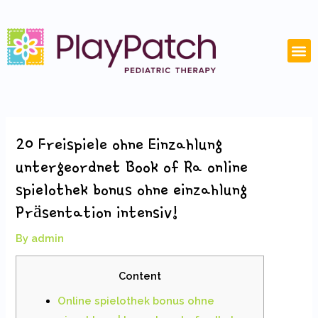
Skip
Post
to
navigation
content
M
20 Freispiele ohne Einzahlung
untergeordnet Book of Ra online
spielothek bonus ohne einzahlung
Präsentation intensiv!
By
admin
Content
Online spielothek bonus ohne