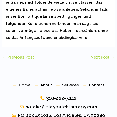
je Gamer, nachfolgende vielleicht zeit lassen, das
eigenes Bares auf anhieb zu anlegen. Sekundär falls
unser Boni oft qua Einsatzbedingungen und
folgenden Konditionen verbinden man sagt, sie
seien, vermögen diese das Haben hochzählen, ohne
so das Anfangsaufwand unabdingbar wird.
←
Previous Post
Next Post
→
Home
About
Services
Contact
310-422-7442
natalie@playpatchtherapy.com
PO Box 491016, Los Angeles, CA 90049