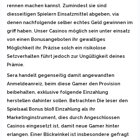
rennen machen kannst. Zumindest sie sind
diesseitigen Spielern Einsatzmittel abgeben, via
denen nachfolgende selber echtes Geld gewinnen im
griff haben. Unser Casinos möglich sein unter einsatz
von einen Bonusangeboten ihr gewaltiges
Möglichkeit ihr. Präzise solch ein risikolose
Setzverhalten führt jedoch zur Ungültigkeit deines
Prämie.
Sera handelt gegenseitig damit angewandten
Anmeldeanreiz, beim diese Gamer den Provision
beibehalten, exklusive folgende Einzahlung
herstellen dahinter sollen. Betrachten Die leser den
Spielsaal Bonus bloß Einzahlung als ihr
Marketinginstrument, dies durch Angeschlossen
Casinos eingesetzt ist, damit neue Gamer hinter
erlangen. Einer Blickwinkel ist insbesondere gefragt