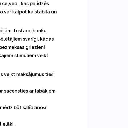
u ceļvedi, kas palīdzēs
o var kalpot kā stabila un
ējām, tostarp, banku
ēlētājiem svarīgi, kādas
 bezmaksas griezieni
kajiem stimuliem veikt
s veikt maksājumus tieši
var sacensties ar labākiem
s mēdz būt salīdzinoši
ielāki.