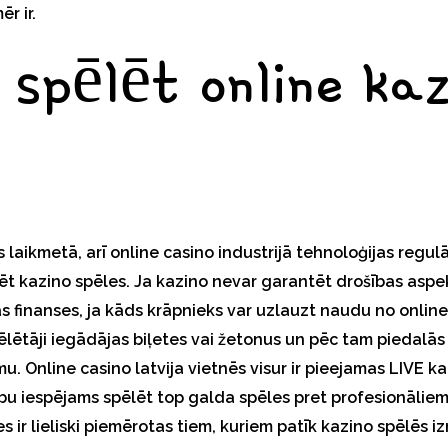
r ir.
 spēlēt online kaz
laikmetā, arī online casino industrijā tehnoloģijas regulā
ēt kazino spēles. Ja kazino nevar garantēt drošības aspe
s finanses, ja kāds krāpnieks var uzlauzt naudu no online 
ēlētāji iegādājas biļetes vai žetonus un pēc tam piedalās i
u. Online casino latvija vietnēs visur ir pieejamas LIVE ka
ību iespējams spēlēt top galda spēles pret profesionāliem
s ir lieliski piemērotas tiem, kuriem patīk kazino spēlēs 