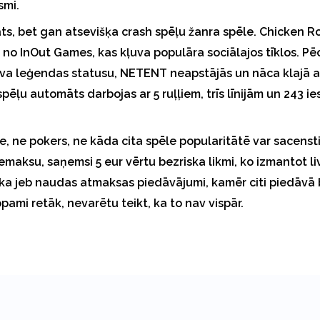
smi.
ts, bet gan atsevišķa crash spēļu žanra spēle. Chicken R
 no InOut Games, kas kļuva populāra sociālajos tīklos. Pē
uva leģendas statusu, NETENT neapstājās un nāca klajā a
spēļu automāts darbojas ar 5 ruļļiem, trīs līnijām un 243 i
e, ne pokers, ne kāda cita spēle popularitātē var sacens
emaksu, saņemsi 5 eur vērtu bezriska likmi, ko izmantot li
eka jeb naudas atmaksas piedāvājumi, kamēr citi piedāvā b
opami retāk, nevarētu teikt, ka to nav vispār.