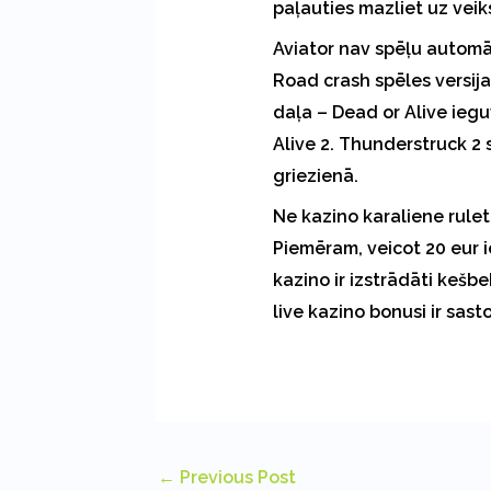
paļauties mazliet uz veik
Aviator nav spēļu automā
Road crash spēles versija
daļa – Dead or Alive ieg
Alive 2. Thunderstruck 2 
griezienā.
Ne kazino karaliene rulet
Piemēram, veicot 20 eur i
kazino ir izstrādāti kešb
live kazino bonusi ir sast
←
Previous Post