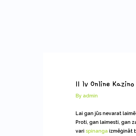
Skip
Post
to
navigation
content
11 lv Online Kazin
By
admin
Lai gan jūs nevarat laimē
Proti, gan laimesti, gan z
vari
spinanga
izmēģināt b