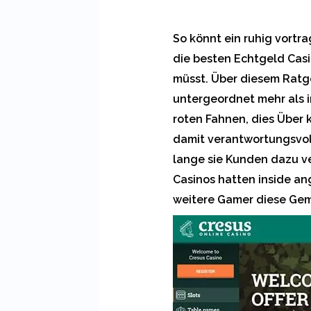
So könnt ein ruhig vortr
die besten Echtgeld Casi
müsst. Über diesem Ratge
untergeordnet mehr als i
roten Fahnen, dies Über
damit verantwortungsvol
lange sie Kunden dazu ve
Casinos hatten inside 
weitere Gamer diese Gem