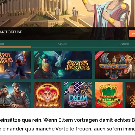
einsätze qua rein. Wenn Eltern vortragen damit echtes 
 einander qua manche Vorteile freuen, auch sofern immer