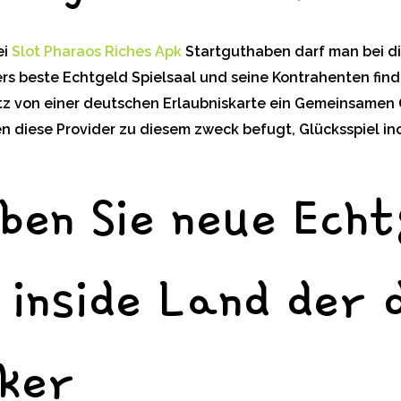
ei
Slot Pharaos Riches Apk
Startguthaben darf man bei d
rs beste Echtgeld Spielsaal und seine Kontrahenten find
atz von einer deutschen Erlaubniskarte ein Gemeinsamen
n diese Provider zu diesem zweck befugt, Glücksspiel inof
ben Sie neue Echt
 inside Land der 
ker