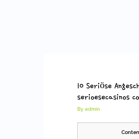
Skip
Post
to
navigation
content
10 Seriöse Angesc
serioesecasinos c
By
admin
Conten